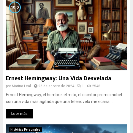
10.0
Ernest Hemingway: Una Vida Desvelada
por
Marina Leal
26 de agosto de 2024
1
2548
Ernest Hemingway, el hombre, el mito, el escritor premio nobel
con una vida más agitada que una telenovela mexicana....
Leer más
Histórias Personales