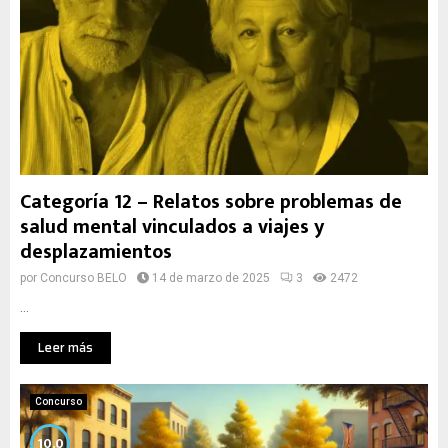
Categoría 12 – Relatos sobre problemas de
salud mental vinculados a viajes y
desplazamientos
por
Concurso BELO
14 de marzo de 2025
3
2472
...
Leer más
Concurso
10.0