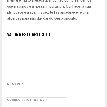
mental é muito afetada quando não compreendemos
quem somos e a nossa importância. Conhecer a sua
identidade e a sua missão, te faz amadurecer e criar
alicerces para não duvidar do seu propósito.
VALORA ESTE ARTÍCULO
NOMBRE
*
CORREO ELECTRÓNICO
*