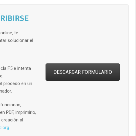
RIBIRSE
online, te
tar solucionar el
cla F5 e intenta
DESCARGAR FORMULARIO
e.
r el proceso en un
nador.
 funcionan,
n PDF, imprimirlo,
u creación al
d.org
.