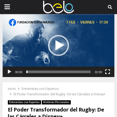
PRIMARY
Reproductor
MENU
de
vídeo
00:00
02:09
Inicio
Entrevistas con Expertos
El Poder Transformador del Rugby: De las Cárceles a Disney+
Entrevistas con Expertos
Histórias Personales
El Poder Transformador del Rugby: De
las Cárceles a Disney+