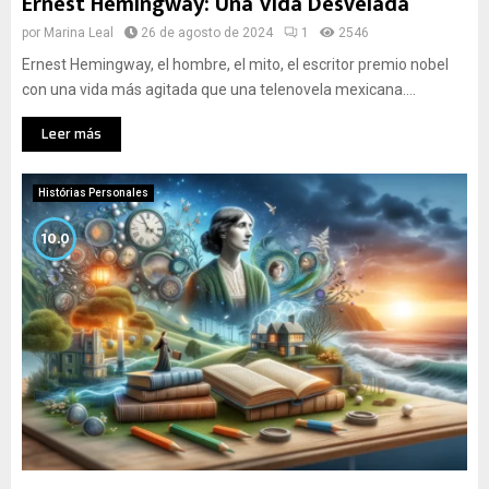
Ernest Hemingway: Una Vida Desvelada
por
Marina Leal
26 de agosto de 2024
1
2546
Ernest Hemingway, el hombre, el mito, el escritor premio nobel
con una vida más agitada que una telenovela mexicana....
Leer más
Histórias Personales
10.0