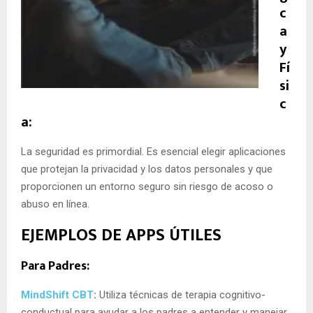
c
a
y
Fí
si
c
a:
La seguridad es primordial. Es esencial elegir aplicaciones
que protejan la privacidad y los datos personales y que
proporcionen un entorno seguro sin riesgo de acoso o
abuso en línea.
EJEMPLOS DE APPS ÚTILES
Para Padres:
MindShift CBT
:
Utiliza técnicas de terapia cognitivo-
conductual para ayudar a los padres a entender y manejar