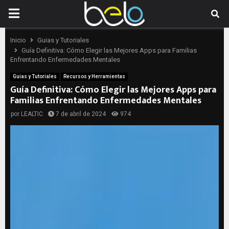
PRIMARY
MENU
Inicio
Guias y Tutoriales
Guía Definitiva: Cómo Elegir las Mejores Apps para Familias
Enfrentando Enfermedades Mentales
Guias y Tutoriales
Recursos y Herramientas
Guía Definitiva: Cómo Elegir las Mejores Apps para
Familias Enfrentando Enfermedades Mentales
por
LEALTIC
7 de abril de 2024
974