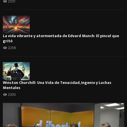
2331
La vida vibrante y atormentada de Edvard Munch: El pincel que
gritó
2258
Winston Churchill: Una Vida de Tenacidad, Ingenio y Luchas
Mentales
2305