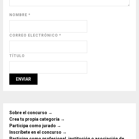
NOMBRE
*
CORREO ELECTRÓNICO
*
TÍTULO
Sobre el concurso →
Crea tu propia categoría →
Participa como jurado →
Inscríbete en el concurso →
Participa como profesional, institución o asociación de