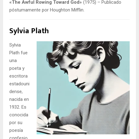
«The Awful Rowing Toward God»
(1975) – Publicado
póstumamente por Houghton Mifflin.
Sylvia Plath
Sylvia
Plath fue
una
poeta y
escritora
estadouni
dense,
nacida en
1932. Es
conocida
por su
poesía
confesio