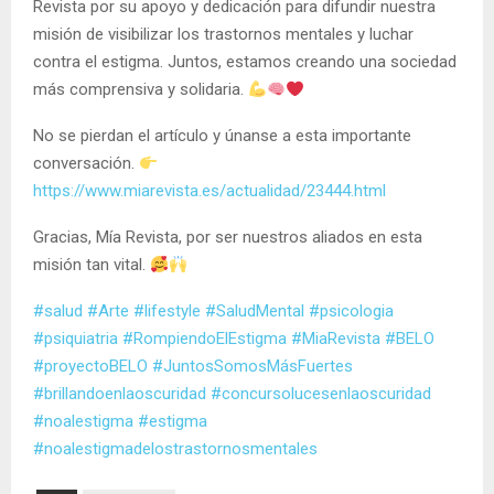
Revista por su apoyo y dedicación para difundir nuestra
misión de visibilizar los trastornos mentales y luchar
contra el estigma. Juntos, estamos creando una sociedad
más comprensiva y solidaria.
No se pierdan el artículo y únanse a esta importante
conversación.
https://www.miarevista.es/actualidad/23444.html
Gracias, Mía Revista, por ser nuestros aliados en esta
misión tan vital.
#salud
#Arte
#lifestyle
#SaludMental
#psicologia
#psiquiatria
#RompiendoElEstigma
#MiaRevista
#BELO
#proyectoBELO
#JuntosSomosMásFuertes
#brillandoenlaoscuridad
#concursolucesenlaoscuridad
#noalestigma
#estigma
#noalestigmadelostrastornosmentales