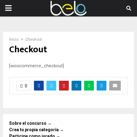
PRIMARY
MENU
Inicio
Checkout
Checkout
[woocommerce_checkout]
0
Sobre el concurso →
Crea tu propia categoría →
Participa como jurado →