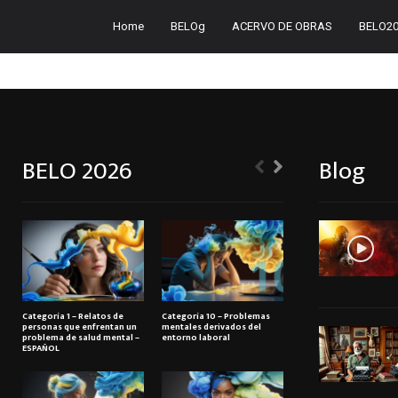
Home
BELOg
ACERVO DE OBRAS
BELO2
BELO 2026
Blog
Categoría 1 – Relatos de
Categoría 10 – Problemas
personas que enfrentan un
mentales derivados del
problema de salud mental –
entorno laboral
ESPAÑOL