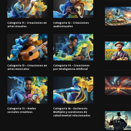
Categoría 11 – Creaciones en
Categoría 12 – Creaciones
artes visuales
audiovisuales
Categoría 13 – Creaciones en
Categoría 14 – Creaciones
artes musicales
por Inteligencia Artificial
Categoría 15 – Redes
Categoría 16 – Esclerosis
sociales creativas
Múltiple y cuestiones de
salud mental relacionadas