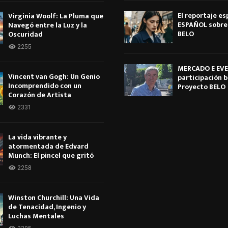
El reportaje es
Virginia Woolf: La Pluma que
ESPAÑOL sobre 
Navegó entre la Luz y la
BELO
Oscuridad
2255
MERCADO E EVE
Vincent van Gogh: Un Genio
participación b
Incomprendido con un
Proyecto BELO
Corazón de Artista
2331
La vida vibrante y
atormentada de Edvard
Munch: El pincel que gritó
2258
Winston Churchill: Una Vida
de Tenacidad, Ingenio y
Luchas Mentales