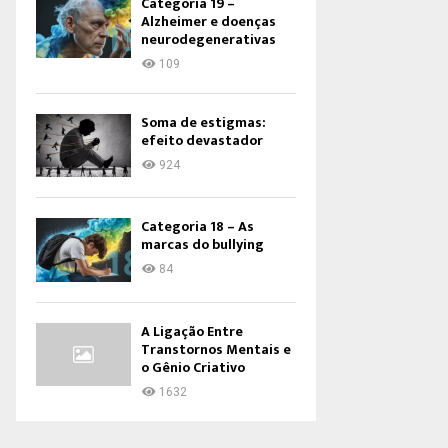
Categoria 19 –
Alzheimer e doenças
neurodegenerativas
109
Soma de estigmas:
efeito devastador
924
Categoria 18 – As
marcas do bullying
84
A Ligação Entre
Transtornos Mentais e
o Gênio Criativo
1632