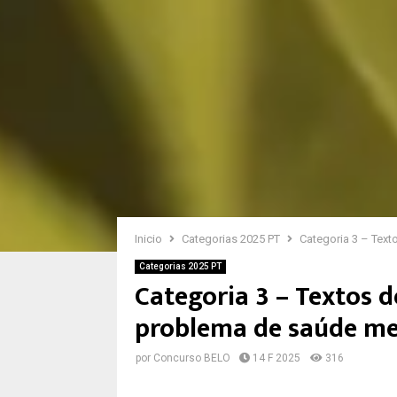
Inicio
Categorias 2025 PT
Categoria 3 – Te
Categorias 2025 PT
Categoria 3 – Textos
problema de saúde me
por
Concurso BELO
14 F 2025
316