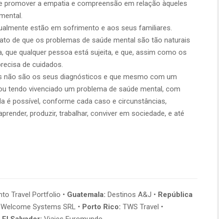
s, e promover a empatia e compreensão em relação àqueles
mental.
almente estão em sofrimento e aos seus familiares.
fato de que os problemas de saúde mental são tão naturais
, que qualquer pessoa está sujeita, e que, assim como os
recisa de cuidados.
as não são os seus diagnósticos e que mesmo com um
 ou tendo vivenciado um problema de saúde mental, com
 é possível, conforme cada caso e circunstâncias,
prender, produzir, trabalhar, conviver em sociedade, e até
to Travel Portfolio •
Guatemala:
Destinos A&J •
República
Welcome Systems SRL •
Porto Rico:
TWS Travel •
•
El Salvador:
Viajes Euromundo.