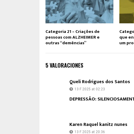
Categoria 21 – Criações de
Catego
pessoas com ALZHEIMER e
que e
outras “demências”
um pro
5 VALORACIONES
Queli Rodrigues dos Santos
13 F 2025 at 02:23
DEPRESSÃO: SILENCIOSAMENT
Karen Raquel kanitz nunes
13 F 2025 at 20:36