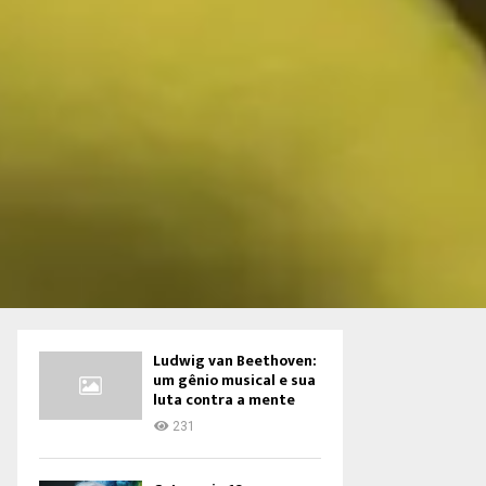
Ludwig van Beethoven:
um gênio musical e sua
luta contra a mente
231