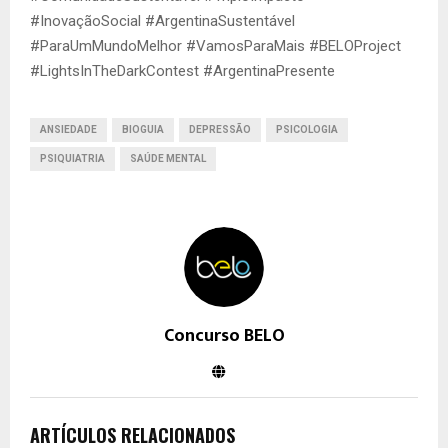
#InovaçãoSocial #ArgentinaSustentável
#ParaUmMundoMelhor #VamosParaMais #BELOProject
#LightsInTheDarkContest #ArgentinaPresente
ANSIEDADE
BIOGUIA
DEPRESSÃO
PSICOLOGIA
PSIQUIATRIA
SAÚDE MENTAL
Concurso BELO
ARTÍCULOS RELACIONADOS