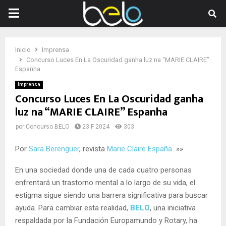
PRIMARY
MENU
Inicio
Imprensa
Concurso Luces En La Oscuridad ganha luz na “MARIE CLAIRE”
Espanha
Imprensa
Concurso Luces En La Oscuridad ganha
luz na “MARIE CLAIRE” Espanha
por
Concurso BELO
23 F 2024
303
Por
Sara Berenguer
, revista
Marie Claire España
»»
En una sociedad donde una de cada cuatro personas
enfrentará un trastorno mental a lo largo de su vida, el
estigma sigue siendo una barrera significativa para buscar
ayuda. Para cambiar esta realidad,
BELO
, una iniciativa
respaldada por la Fundación Europamundo y Rotary, ha