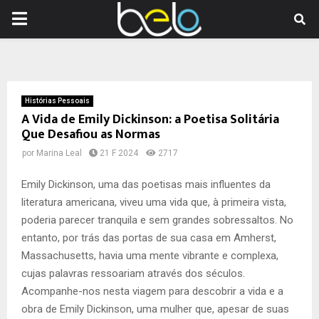
PRIMARY
MENU
Histórias Pessoais
A Vida de Emily Dickinson: a Poetisa Solitária
Que Desafiou as Normas
por
Marina Leal
21 F 2024
2717
Emily Dickinson, uma das poetisas mais influentes da
literatura americana, viveu uma vida que, à primeira vista,
poderia parecer tranquila e sem grandes sobressaltos. No
entanto, por trás das portas de sua casa em Amherst,
Massachusetts, havia uma mente vibrante e complexa,
cujas palavras ressoariam através dos séculos.
Acompanhe-nos nesta viagem para descobrir a vida e a
obra de Emily Dickinson, uma mulher que, apesar de suas