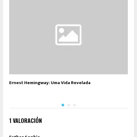
Ernest Hemingway: Uma Vida Revelada
V
C
1 VALORACIÓN