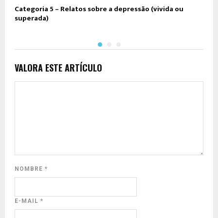
Categoria 5 – Relatos sobre a depressão (vivida ou
C
superada)
VALORA ESTE ARTÍCULO
NOMBRE
*
E-MAIL
*