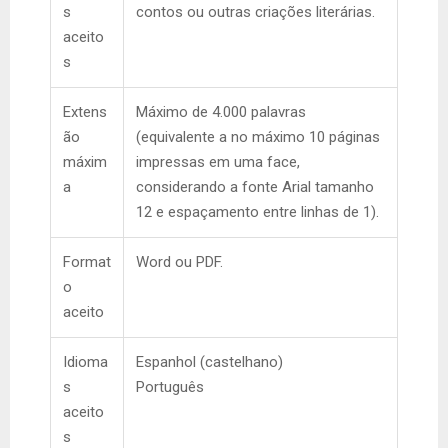
s
contos ou outras criações literárias.
aceito
s
Extens
Máximo de 4.000 palavras
ão
(equivalente a no máximo 10 páginas
máxim
impressas em uma face,
a
considerando a fonte Arial tamanho
12 e espaçamento entre linhas de 1).
Format
Word ou PDF.
o
aceito
Idioma
Espanhol (castelhano)
s
Português
aceito
s