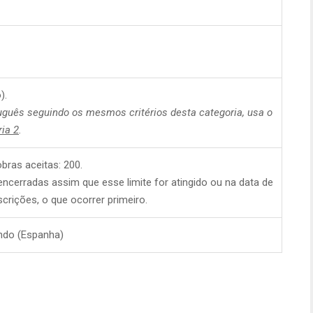
).
uguês seguindo os mesmos critérios desta categoria, usa o
ia 2
.
ras aceitas: 200.
encerradas assim que esse limite for atingido ou na data de
crições, o que ocorrer primeiro.
do (Espanha)