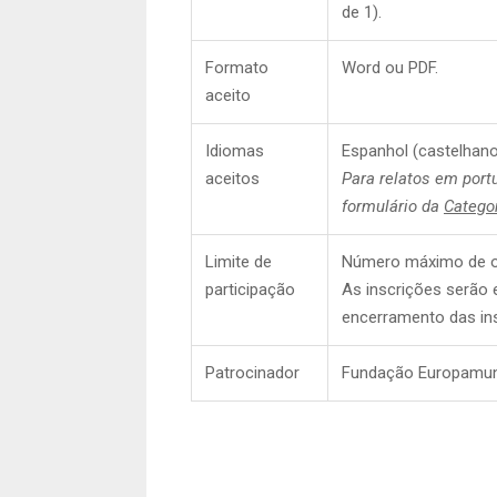
de 1).
Formato
Word ou PDF.
aceito
Idiomas
Espanhol (castelhano
aceitos
Para relatos em port
formulário da
Categor
Limite de
Número máximo de ob
participação
As inscrições serão 
encerramento das ins
Patrocinador
Fundação Europamun