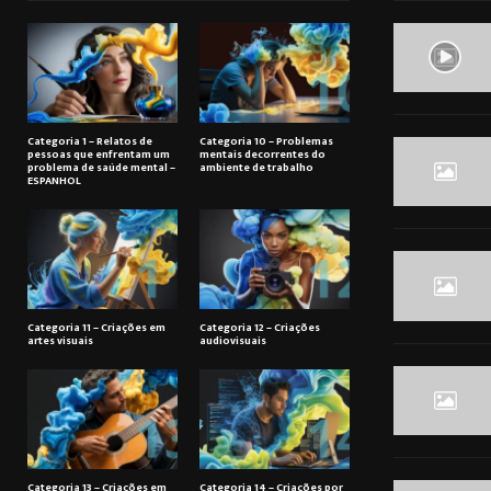
Categoria 1 – Relatos de
Categoria 10 – Problemas
pessoas que enfrentam um
mentais decorrentes do
problema de saúde mental –
ambiente de trabalho
ESPANHOL
Categoria 11 – Criações em
Categoria 12 – Criações
artes visuais
audiovisuais
Categoria 13 – Criações em
Categoria 14 – Criações por