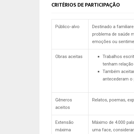
CRITÉRIOS DE PARTICIPAÇÃO
Público-alvo
Destinado a familia
problema de saúde me
emoções ou sentimen
Obras aceitas
Trabalhos escri
tenham relação
Também aceitam
antecederam o 
Gêneros
Relatos, poemas, expe
aceitos
Extensão
Máximo de 4.000 pal
máxima
uma face, consideran