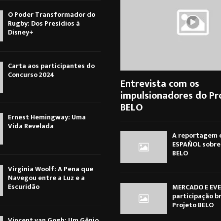
O Poder Transformador do
Rugby: Dos Presídios à
Disney+
Carta aos participantes do
Concurso 2024
Entrevista com os
impulsionadores do Pr
BELO
Ernest Hemingway: Uma
Vida Revelada
A reportagem e
ESPAÑOL sobre 
BELO
Virginia Woolf: A Pena que
Navegou entre a Luz e a
Escuridão
MERCADO E EVE
participação br
Projeto BELO
Vincent van Gogh: Um Gênio