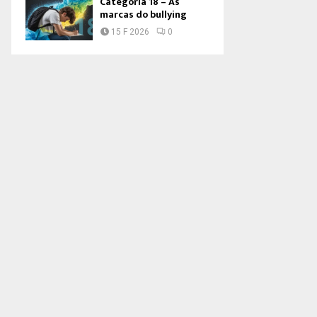
Categoria 18 – As
marcas do bullying
15 F 2026
0