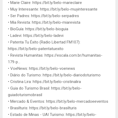
• Marie Claire: https://bit.ly/belo-marieclaire
• Muy Interesante: https://bit.ly/belo-muyinteresante
• Ser Padres: https://bit.ly/belo-serpadres
• Mia Revista: https://bit.ly/belo-miarevista
• BioGuía: https://bit.ly/belo-bioguia
• Ladevi: https://bit.ly/belo-ladevi
• Patenta Tu Éxito (Radio Libertad FM107):
https://bit.ly/belo-patentatuexito
• Revista Humanitas: https://escala.com.br/humanitas-
179-p...
• VoeNews: https://bit.ly/belo-voenews
• Diário do Turismo: https://bit.ly/belo-diariodoturismo
• Cristina Lira: https://bit.ly/belo-cristinalira
• Guia do Turismo Brasil: https://bit.ly/belo-
guiadoturismobrasil
• Mercado & Eventos: https://bit.ly/belo-mercadoeeventos
• Brasilturis: https://bit.ly/belo-brasilturis
• Estado de Minas - UAI Turismo: https://bit.ly/belo-