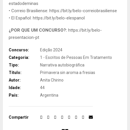
estadodeminas
• Correio Brasiliense: https://bit.ly/belo-correiobrasiliense
• El Español: https://bit.ly/belo-elespanol
¿POR QUE UM CONCURSO?:
https://bit.ly/belo-
presentacion-pt
Concurso:
Edição 2024
Categoria:
1 - Escritos de Pessoas Em Tratamento
Tipo:
Narrativa autobiográfica
Título:
Primavera sin aroma a fresias
Autor:
Anita Chirino
Idade:
44
País:
Argentina
Compartir