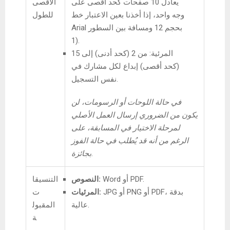
يعادل 10 صفحات كحد أقصى على
الأقصى
وجه واحد، إذا أخذنا بعين الاعتبار خط
للطول
Arial بحجم 12 ومسافة بين السطور
1).
المرئية: من 2 (كحد أدنى) إلى 15
(كحد أقصى) إبداع لكل مشارك في
نفس التسجيل.
في حالة اللوحات أو الرسومات، لن
يكون من الضروري إرسال العمل الأصلي
لمرحلة الاختيار في المسابقة، على
الرغم من أنه قد يُطلب في حالة الفوز
بجائزة.
Word أو PDF.
النصوص:
التنسيقا
JPG أو PNG أو PDF، بدقة
المرئيات:
ت
عالية.
المقبول
ة