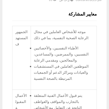
por
Concurso BELO
ي ف ص
63
معايير المشاركة
موجه للأشخاص العاملين في مجال
الجمهور
الرعاية الصحية النفسية، بما في ذلك:
المستهد
ف
الأطباء النفسيين، والأخصائيين
النفسيين، والممرضين، والمساعدين،
والمعالجين، ومقدمي الرعاية.
الموظفين العاملين في المستشفيات
والعيادات ومراكز الدعم أو الجمعيات
المرتبطة بالصحة النفسية.
يتم قبول الأعمال الفنية المتعلقة
الأعمال
بالتجارب والمواقف والعواطف
المقبول
الناتجة عن التعامل مع الأشخاص
ة